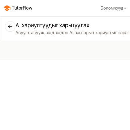
TutorFlow
Боломжууд
Бүх боломж
Курсууд
Видео
Слайд
Шалгалт
Модулиуд
Онлайн 
AI хариултуудыг харьцуулах
Асуулт асууж, хэд хэдэн AI загварын хариултыг зэрэ