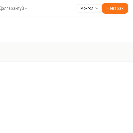
Дэлгэрэнгүй
Нэвтрэх
Монгол
үүлэгчдэд
Агент платформ
Холбоо барих
Гарын авлага
Мобайл