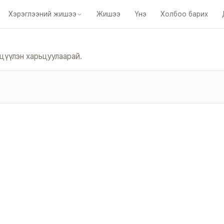
Хэрэглээний жишээ
Жишээ
Үнэ
Холбоо барих
анги
Багш нарт
Контент бүтээгчдэд
Сургалтын багуудад
Хөгж
гцүүлэн харьцуулаарай.