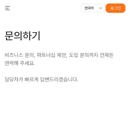
로그인
한국어
전체 기능
Toggle Menu
강의
영상
슬라이드
시험
모듈
온라인 클래스룸
교육자
콘텐츠 크
문의하기
비즈니스 문의, 파트너십 제안, 도입 문의까지 언제든 
연락해 주세요.

담당자가 빠르게 답변드리겠습니다.
이름
이메일