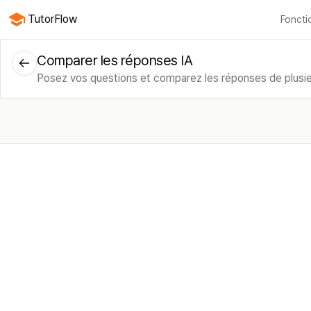
TutorFlow
Foncti
Toutes les fonctionnalités
Cours
Vidéos
Diapositives
Tests
Modul
Comparer les réponses IA
Posez vos questions et comparez les réponses de plusie