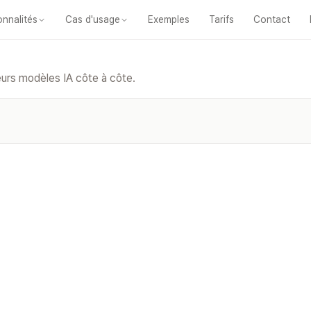
onnalités
Cas d'usage
Exemples
Tarifs
Contact
es
Classe en ligne
Pour les enseignants
Pour les créateurs de con
urs modèles IA côte à côte.