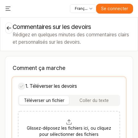
Se connecter
Français
Toutes les fonctionnalités
Toggle Menu
Cours
Vidéos
Diapositives
Tests
Modul
Commentaires sur les devoirs
Rédigez en quelques minutes des commentaires clairs
et personnalisés sur les devoirs.
Comment ça marche
1. Téléverser les devoirs
Téléverser un fichier
Coller du texte
Glissez-déposez les fichiers ici, ou cliquez
pour sélectionner des fichiers