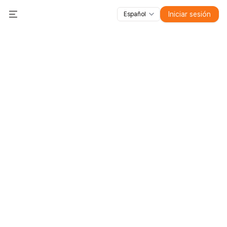
Iniciar sesión
Español
Todas las funciones
Toggle Menu
Cursos
Vídeos
Diapositivas
Pruebas
Módulos