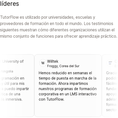
líderes
TutorFlow es utilizado por universidades, escuelas y
proveedores de formación en todo el mundo. Los testimonios
siguientes muestran cómo diferentes organizaciones utilizan el
mismo conjunto de funciones para ofrecer aprendizaje práctico.
versity of
Willtek
Openf
Froggy, Corea del Sur
Erdinch
olia
Hemos reducido en semanas el
Gracias a T
mación en
tiempo de puesta en marcha de la
podido crea
l para mis
formación. Ahora impartimos
fácilmente 
edo impartir
nuestros programas de formación
fundadores 
 de una
corporativa en un LMS interactivo
apoyo enor
mersiva.
con TutorFlow.
adelante n
formación d
sector TI.