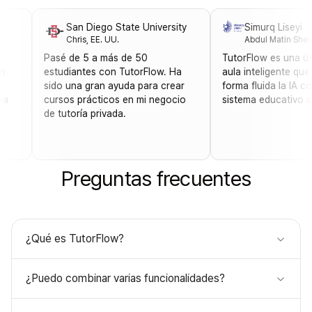
San Diego State University
Simurq Lis
Chris, EE. UU.
Abdul Matin
Pasé de 5 a más de 50
TutorFlow es un
eneran
estudiantes con TutorFlow. Ha
aula inteligen
exto e
sido una gran ayuda para crear
forma fluida la
s ayuda
cursos prácticos en mi negocio
sistema educat
nes
de tutoría privada.
 la
Preguntas frecuentes
¿Qué es TutorFlow?
¿Puedo combinar varias funcionalidades?