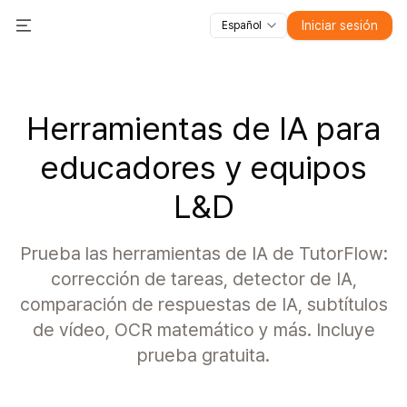
Iniciar sesión
Español
Todas las funciones
Toggle Menu
Cursos
Vídeos
Diapositivas
Pruebas
Módulos
Herramientas de IA para
educadores y equipos
L&D
Prueba las herramientas de IA de TutorFlow:
corrección de tareas, detector de IA,
comparación de respuestas de IA, subtítulos
de vídeo, OCR matemático y más. Incluye
prueba gratuita.