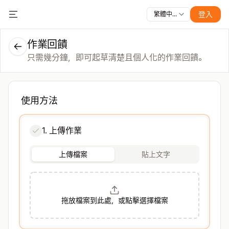
登入
繁體中文
全部功能
Toggle Menu
課程
影片
投影片
測驗
模組
線上教室
教師適用
內容創作
作業回饋
只需幾分鐘，即可起草清楚且個人化的作業回饋。
使用方法
1. 上傳作業
上傳檔案
貼上文字
拖放檔案到此處，或點擊選擇檔案